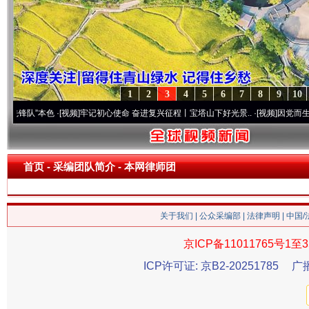
1
2
3
4
5
6
7
8
9
10
锋队”本色
·[视频]
牢记初心使命 奋进复兴征程丨宝塔山下好光景..
·[视频]
因党而生 为党
首页
-
采编团队简介
- 本网律师团
关于我们
|
公众采编部
|
法律声明
| 中国
京ICP备11011765号1至3
ICP许可证: 京B2-20251785
广