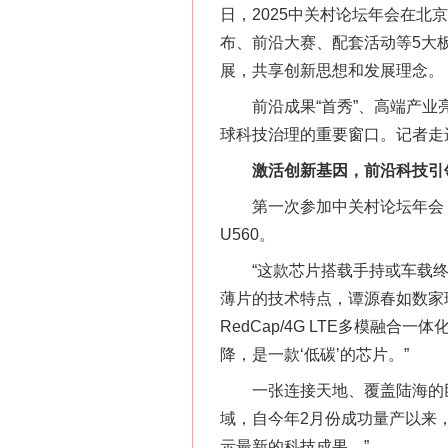
日，2025中关村论坛年会在北
布、前沿大赛、配套活动等5大板
展，共享创新思想和发展理念。
前沿成果“首秀”、高端产业亮
球科技治理的重要窗口。记者走
激活创新基因，前沿科技引
第一次参加中关村论坛年会，
U560。
“这款芯片搭载手持或车载终端
薄片的技术特点，谭源春如数家珍
RedCap/4G LTE多模
降，是一款‘低碳’的芯片。”
一张连接天地、覆盖陆海的巨大
域，自今年2月份成功量产以来
示最新的科技成果。”