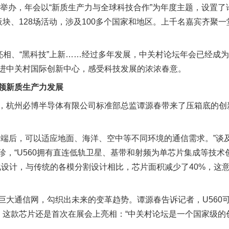
京举办，年会以“新质生产力与全球科技合作”为年度主题，设置
块、128场活动，涉及100多个国家和地区。上千名嘉宾齐聚
相、“黑科技”上新……经过多年发展，中关村论坛年会已经成
进中关村国际创新中心，感受科技发展的浓浓春意。
领新质生产力发展
杭州必博半导体有限公司标准部总监谭源春带来了压箱底的创
后，可以适应地面、海洋、空中等不同环境的通信需求。”谈
，“U560拥有直连低轨卫星、基带和射频为单芯片集成等技术创
融合一体化设计，与传统的各模分割设计相比，芯片面积减少了40%，
通信网，勾织出未来的变革趋势。谭源春告诉记者，U560
，这款芯片还是首次在展会上亮相：“中关村论坛是一个国家级的