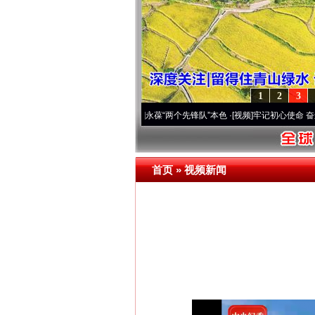
1
2
3
 深刻改变雪域高原..
·[视频]
永葆“两个先锋队”本色
·[视频]
牢记初心使命 奋进复兴征程丨
首页
»
视频新闻