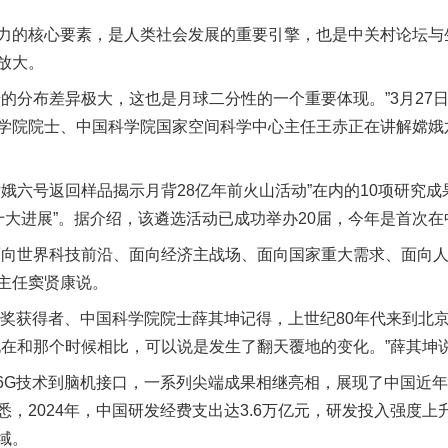
的核心要素，是人类社会发展的重要引擎，也是中关村论坛与
放大。
分布差异极大，这也是月球二分性的一个重要体现。”3月27日
学院院士、中国科学院国家空间科学中心主任王赤正在讲解嫦娥
六号返回样品揭示月背28亿年前火山活动”在内的10项研究成果
学十大进展”。据介绍，该遴选活动已成功举办20届，今年是首次
世界科技前沿、面向经济主战场、面向国家重大需求、面向人
主任窦贤康说。
奖获得者、中国科学院院士薛其坤记得，上世纪80年代来到北
现在和那个时候相比，可以说是发生了翻天覆地的变化。”薛其坤
G技术到脑机接口，一系列尖端成果相继亮相，展现了中国近年
，2024年，中国研发经费支出达3.6万亿元，研发投入强度上升
域。