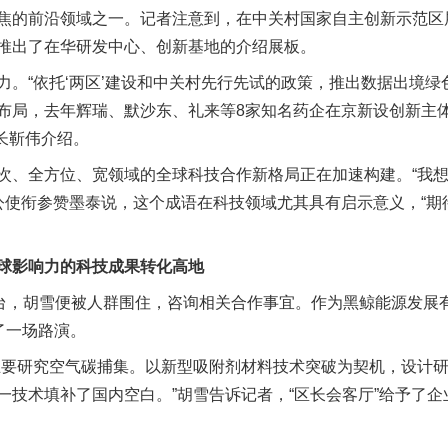
的前沿领域之一。记者注意到，在中关村国家自主创新示范区
推出了在华研发中心、创新基地的介绍展板。
“依托‘两区’建设和中关村先行先试的政策，推出数据出境绿
布局，去年辉瑞、默沙东、礼来等8家知名药企在京新设创新主
市长靳伟介绍。
全方位、宽领域的全球科技合作新格局正在加速构建。“我想
务公使衔参赞墨泰说，这个成语在科技领域尤其具有启示意义，“
影响力的科技成果转化高地
，胡雪便被人群围住，咨询相关合作事宜。作为黑鲸能源发展
了一场路演。
要研究空气碳捕集。以新型吸附剂材料技术突破为契机，设计研
一技术填补了国内空白。”胡雪告诉记者，“区长会客厅”给予了