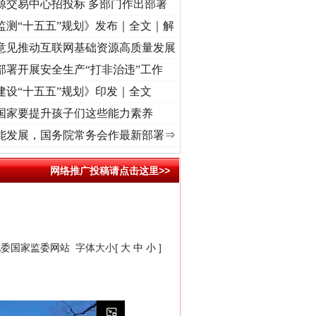
源交易中心招投标 多部门作出部署
监测“十五五”规划》发布｜全文｜解
意见推动互联网基础资源高质量发展
部署开展安全生产“打非治违”工作
建设“十五五”规划》印发｜全文
国家要提升孩子们这些能力素养
心使命 奋进复兴征程丨“转折之城”激荡..
·[视频]
牢记初心使命 奋进复兴征程丨红船起航
能发展，国务院常务会作最新部署⇒
网络推广投稿请点击这里>>
纪委国家监委网站
字体大小[
大
中
小
]