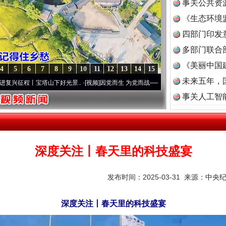
事关公共资
《生态环境
读
四部门印发
多部门联合
《美丽中国
4
5
6
7
8
9
10
11
12
13
14
15
未来五年，
宝塔山下好光景..
·[视频]
因党而生 为党而战——百年“纪”事⑧加强纪律..
·[视频]
牢记初
事关人工智
深度关注丨春天里的科技盛宴
发布时间：2025-03-31 来源：
中央
深度关注丨春天里的科技盛宴