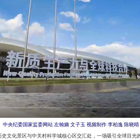
中央纪委国家监委网站 左翰嫡 文子玉 视频制作 李柏逸 陈晓晴
史文化景区与中关村科学城核心区交汇处，一场吸引全球目光的盛