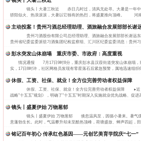
镜头丨大暑三秋近
镜头丨大暑三秋近 赤日几时过，清风无处寻。大暑是一年中
骄阳似火、热浪滚滚，大暑以它独有的热烈，将盛夏推向顶峰。 河南省
主动投案！贵州习酒总经理助理、酒旅融合发展部部长谢
贵州习酒股份有限公司总经理助理、酒旅融合发展部部长谢远
贵州省纪委监委派驻习酒集团纪检监察组、汇川区纪委监委消息：贵州习酒
彭水突发山体崩塌 重庆市委、市政府：高度重视
情况通报 7月17日9时8分，重庆彭水县汉葭街道突发山体崩塌
实，17日8时许，社区网格员发现有零星落石后紧急预警，属地迅速组织6
休假、工资、社保、就业！全方位完善劳动者权益保障
休假、工资、社保、就业！全方位完善劳动者权益保障 ▸近日
战略"十五五"规划》，明确了"十五五"时期深入实施就业优先战略、促进高
镜头丨盛夏伊始 万物葱郁
镜头丨盛夏伊始 万物葱郁 倏忽温风至，因循小暑来。暑气缓
意蓬勃生长。此时，气温攀升却未至酷热顶峰，荷塘盛放、蝉声四起，田间
网上购药对药下症？
铭记百年初心 传承红色基因——元创艺美育学院庆“七一”