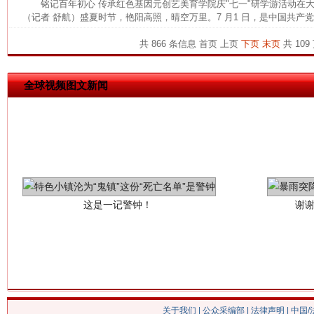
铭记百年初心 传承红色基因元创艺美育学院庆"七一"研学游活动
（记者 舒航）盛夏时节，艳阳高照，晴空万里。7 月1 日，是中国共产党建
共 866 条信息
首页
上页
下页
末页
共 109
全球视频图文新闻
这是一记警钟！
谢
关于我们
|
公众采编部
|
法律声明
| 中国