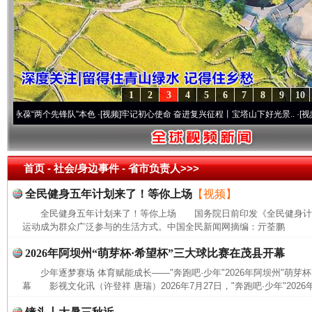
1
2
3
4
5
6
7
8
9
10
“两个先锋队”本色
·[视频]
牢记初心使命 奋进复兴征程丨宝塔山下好光景..
·[视频]
因党而
首页
- 社会/身边事件 -
省市负责人>>>
全民健身五年计划来了！等你上场
【视频】
全民健身五年计划来了！等你上场 国务院日前印发《全民健身计划(20
运动成为群众广泛参与的生活方式。中国全民新闻网摘编：亓荃鹏
2026年阿坝州“萌芽杯·希望杯”三大球比赛在茂县开幕
少年逐梦赛场 体育赋能成长——"奔跑吧·少年"2026年阿坝州"萌芽
幕 影视文化讯（许登祥 唐瑞）2026年7月27日，"奔跑吧·少年"2026年