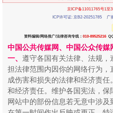
今
京ICP备11011765号1至3
在谋一域中谋全局
ICP许可证: 京B2-20251785
广
资料编辑/网络推广/法律咨询专线：
010-89525216
QQ
中国公共传媒网、中国公众传媒
一、
遵守各国有关法律、法规，
担法律范围内因你的网络行为，
习近平的博鳌关键词
成伤害和损失的法律和经济责任
魏明亮
和经济责任。维护各国宪法，保
网站中的部份信息若无意中涉及
在第一时间作出反映或更正。特