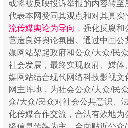
或将被反映投诉举报的内容转至
代表本网赞同其观点和对其真实
流传媒舆论为导向
，强化反腐和
营造良好舆论氛围。通过中国公共
这是一记警钟！
谢
媒网站架起政府和公众/大众/民
社会发展，最终实现政府、媒体、
媒网站结合现代网络科技影视文
网主阵地，为社会公众/大众/民
众/大众/民众对社会公共意识、
化传媒合作交流，合法有效地为公
今
络信息传媒为主，全面贴近公众/
在谋一域中谋全局