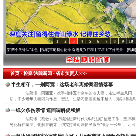
1
2
3
4
5
6
7
8
9
10
两个先锋队”本色
·[视频]
牢记初心使命 奋进复兴征程丨宝塔山下好光景..
·[视频]
因党而生
首页
- 检察/法院新闻 -
省市负责人>>>
半生相守，一别两宽：这场老年离婚案温情落幕
法院讯（阿丽亚）携手相伴五十余年的老夫妻，走过半生风雨，
后，不少老年夫妻因为作息、想法、生活习惯差距越来越大，难以继续共同
一纸欠条伤亲情 巡回调解促和解
法院讯（蔡敏）为持续推进新时代"枫桥法庭"创建工作，坚持和发
纷化解在基层、化解在萌芽，切实打通司法便民服务"最后一公里"。近日，