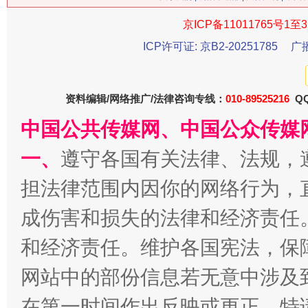
今
在谋一域中谋全局
京ICP备11011765号1至3
ICP许可证: 京B2-20251785
广
资料编辑/网络推广/法律咨询专线：
010-89525216
QQ
中国公共传媒网、中国公众传媒
一、
遵守各国有关法律、法规，
担法律范围内因你的网络行为，
习近平的博鳌关键词
魏明亮
成伤害和损失的法律和经济责任
和经济责任。维护各国宪法，保
网站中的部份信息若无意中涉及
在第一时间作出反映或更正。特