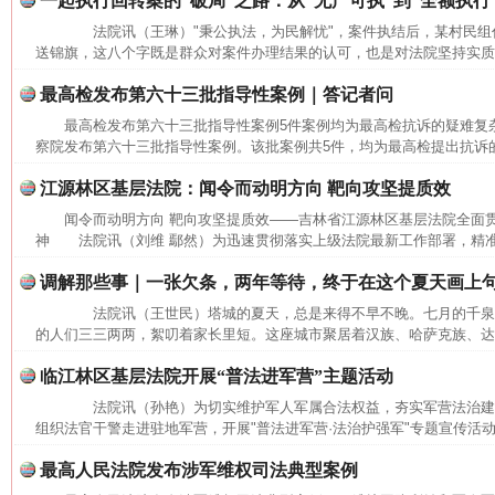
一起执行回转案的“破局”之路：从“无产可执”到“全额执行
法院讯（王琳）"秉公执法，为民解忧"，案件执结后，某村民组
送锦旗，这八个字既是群众对案件办理结果的认可，也是对法院坚持实质化
最高检发布第六十三批指导性案例｜答记者问
最高检发布第六十三批指导性案例5件案例均为最高检抗诉的疑难
察院发布第六十三批指导性案例。该批案例共5件，均为最高检提出抗诉的
江源林区基层法院：闻令而动明方向 靶向攻坚提质效
闻令而动明方向 靶向攻坚提质效——吉林省江源林区基层法院全面
神 法院讯（刘维 鄢然）为迅速贯彻落实上级法院最新工作部署，精准
调解那些事｜一张欠条，两年等待，终于在这个夏天画上
法院讯（王世民）塔城的夏天，总是来得不早不晚。七月的千泉
的人们三三两两，絮叨着家长里短。这座城市聚居着汉族、哈萨克族、达斡
临江林区基层法院开展“普法进军营”主题活动
法院讯（孙艳）为切实维护军人军属合法权益，夯实军营法治建
网上购药对药下症？
组织法官干警走进驻地军营，开展"普法进军营·法治护强军"专题宣传活动
最高人民法院发布涉军维权司法典型案例