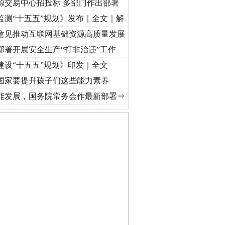
源交易中心招投标 多部门作出部署
监测“十五五”规划》发布｜全文｜解
意见推动互联网基础资源高质量发展
部署开展安全生产“打非治违”工作
建设“十五五”规划》印发｜全文
国家要提升孩子们这些能力素养
视频]
牢记初心使命 奋进复兴征程丨“转折之城”激荡..
·[视频]
牢记初心使命 奋进复兴征程
能发展，国务院常务会作最新部署⇒
守，一别两宽：这场老年..
条伤亲情 巡回调解促和..
保费，离婚时为何要分走一..
誉，不得录用为公务员
目出狱后办书院暴力管教..
公安厅征集新型黑恶违法..