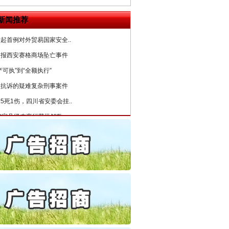
6家美国实体采取反制措..
新闻推荐
起首例对外贸易国家安全..
通报西安赛格商场坠亡事件
产可执”到“全额执行”
检抗诉的疑难复杂刑事案件
5死1伤，四川省安委会挂..
0家县级农商行获批解散
守，一别两宽：这场老年..
条伤亲情 巡回调解促和..
保费，离婚时为何要分走一..
誉，不得录用为公务员
目出狱后办书院暴力管教..
公安厅征集新型黑恶违法..
6家美国实体采取反制措..
起首例对外贸易国家安全..