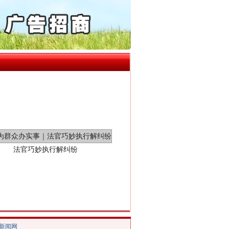
“神药”背后的真相
通报西安赛格商场坠亡事件
产可执”到“全额执行”
检抗诉的疑难复杂刑事案件
5死1伤，四川省安委会挂..
0家县级农商行获批解散
法官巧妙执行解纠纷
/新闻网