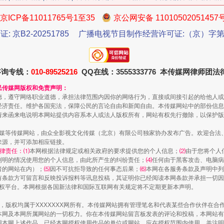
京ICP备11011765号1至35
京公网安备 11010502051457
证: 京B2-20251785
广播电视节目制作经营许可证:（京）字第3
今年投资意愿榜揭晓
咨询专线：
010-89525216
QQ在线：3555333776 本传媒网律师团
民传媒网版权和免责声明：
德，遵守网络职业道德，承担法律范围内因你的网络行为，直接或间接引起的给他人或
经济责任。维护各国宪法，保障公民的言论自由和新闻自由。本传媒网站中的部份信息
请来函来电说明本网站提供内容系本人或法人版权所有，网站有权先行撤除，以保护版
传媒等传媒网站，由众全影视文化传媒（北京）有限公司独家协办发布广告。欢迎合法
来源，并可添加相应链接。
律责任：⑴
本网根据法律规定或相关政府的要求提供您的个人信息；
⑵
由于您将个人
列明的情况使用您的个人信息，由此所产生的纠纷责任；
⑷
任何由于黑客攻击、电脑病
者的网站在内）；
⑸
因不可抗拒导致的任何事态后果；
⑹
本网在各服务条款及声明中列
有条款方可留言和反映投诉报料等讯息投稿，其证明你已经阅读本网条款并承担一切因
语权平台。本网根据各国新法律和国际互联网有关规定将不定期更新本声明。
魏明亮严重违纪违法案透视
作品，版权均属于XXXXXXX网所有。本传媒网站拥有管理笔名和代表某些合作伙伴在
本网及本网所属网站的一切权力。你在本传媒网站留言板发表的评论和投稿，本网站有
本网上述作品。已经本网授权使用作品的单位或网站，应在授权范围内使用，并注明“来