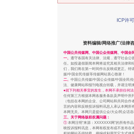
ICP许可
在谋一域中谋全局
资料编辑/网络推广/法律
中国公共传媒网、中国公众传媒网、中国全
一、
遵守各国有关法律、法规，遵守社会公
任。如投递假新闻本网将追究其相关法律和
们，我们将在第一时间作出反映或更正。特
媒/中国全民传媒等传媒网站衷心致谢！
二、
中国公共传媒/中国公众传媒/中国全民
法、健康网站和报刊电视台转载，并请注明
●就下列相关事宜的发生，本网不承担任何法
任何第三方根据本网各服务条款及声明中所
（包括在本网的企业、公司网站和共同合作
言的内容和反映投诉报料讯息人承认本网所
习近平的博鳌关键词
本网无关。本网只是提供公众/大众/民众话
三、关于网络版权权属问题：
①
本网注明“来源：XXXXXXX网”的所有
映投诉报料讯息，本网有权发布或不发布在
权的网站不得转载、摘编或利用其它方式使用