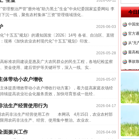
土“生金”
2026-06-11
中方对
"管理整治严管"册外地"助力黑土"生金"中央纪委国家监委网站 李
今日
沉一线，聚焦农村集体"三资"管理领域强化..
中国发
炉
官方
2026-06-03
"十五五"规划》的通知国发〔2026〕14号 各省、自治区、直辖
从“无
现将《加快农业农村现代化"十五五"规划》印发..
最高
2026-05-28
事故致
标准农田建设是惠及广大农民群众的民生工程，各地纪检监察
四川1
、资金使用、建后管护等关键环节，深入一线、实..
半生相
主体带动小农户增收
2026-05-07
一纸欠
体提质增效带动小农户增收行动方案》，着力提高家庭农场经
26万
持续提高农业社会化服务质效，加快培育形成一批经..
杨天
非法生产经营使用行为
2026-04-17
传销头
农药非法生产经营使用工作 本网讯 4月15日，农业农村部
四川省
限用农药非法生产、经营、使用集中整治。农业农..
中方对
全面振兴工作
2026-04-09
中国发