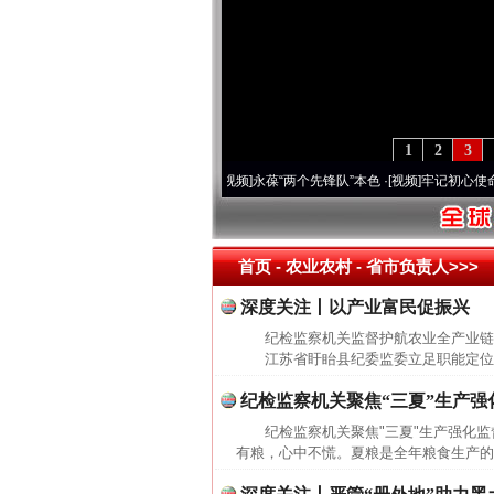
1
2
3
营20周年 深刻改变雪域高原..
·[视频]
永葆“两个先锋队”本色
·[视频]
牢记初心使命 奋进
首页
- 农业农村 -
省市负责人>>>
深度关注丨以产业富民促振兴
纪检监察机关监督护航农业全产业链
江苏省盱眙县纪委监委立足职能定位，紧
纪检监察机关聚焦“三夏”生产强
纪检监察机关聚焦"三夏"生产强化
有粮，心中不慌。夏粮是全年粮食生产的