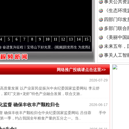
事关公共资
《生态环境
读
四部门印发
多部门联合
《美丽中国
4
5
6
7
8
9
10
11
12
13
14
15
未来五年，
复兴征程丨宝塔山下好光景..
·[视频]
因党而生 为党而战——百年“纪”事⑧加强纪律..
·[
事关人工智
网络推广投稿请点击这里>>
2026-07-29
半生相
高质量发展 以产业富民促振兴中央纪委国家监委网站 李云舒
一纸欠
盯"文旅+龙虾"特色产业融合发展，联合文旅..
26万
化监督 确保丰收丰产颗粒归仓
2026-06-17
杨天
监督 确保丰收丰产颗粒归仓中央纪委国家监委网站 吕佳蓉 手中
第一季，约占我国全年粮食产量的五分之一。当..
传销头
四川省