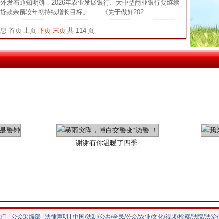
发布通知明确，2026年农业发展银行、大中型商业银行要继续
贷款余额较年初持续增长目标。 《关于做好202..
官方
茶叶“炒上天”
从“无
信息
首页
上页
下页
末页
共 114 页
最高
事故致
四川1
谢谢有你温暖了四季
我们
|
公众采编部
|
法律声明
| 中国/法制/公共/全民/公众/农业/文化/视频/检察/法院/法治