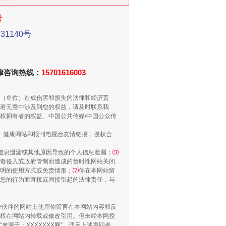
号
1140号
新中国诞生的见证
法律咨询热线：
15701616003
（单位）造成伤害和损失的法律和经济责
若无意中涉及到您的权益，请及时联系我
权拥有者的权益。中国公共传媒/中国公众传
、健康网站和报刊电视台友情链接，授权合
信息泄漏或其他原因导致的个人信息泄漏；
⑶
毒侵入或政府管制而造成的暂时性网站关闭
明的使用方式或免责情形；
⑺
你在本网站留
您的行为而直接或间接引起的法律责任，与
千亩耕地变“别墅”
合作伙伴的网站上使用你留言在本网站内容和反
权在网站内转载或修改引用。但未经本网授
源于：XXXXXXX网”。违反上述声明者，