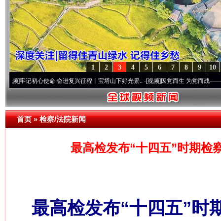
1
2
3
4
5
6
7
8
9
10
初心使命 奋进复兴征程丨宝塔山下好光景..
·[视频]
因党而生 为党而战——百年“纪”事⑧
首页
»
检察/法院新闻
最高检发布“十四五”时期检
最高检发布“十四五”时