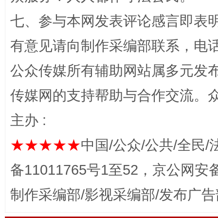
七、参与本网发表评论感言即表明
网上购药对药下症？
有意见请向制作采编部联系，电话：0
公众传媒所有辅助网站属多元发
传媒网的支持帮助与合作交流。
主办 :
★★★★★
中国/公众/公共/全民/
这是一记警钟！
谢
备11011765号1至52，京公网安备：
制作采编部/影视采编部/发布广告