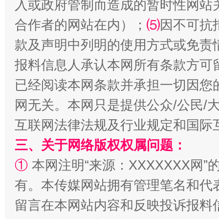
入或政府管制而造成的暂时性网站
揭批美国五大"原罪"
"炒
合作者的网站在内）；
⑸
因不可抗
款及声明中列明的使用方式或免责
报料信息人承认本网所有条款方可
已经阅读本网条款并承担一切因您
网无关。本网只是提供公众/公民/
互联网法律法规及行业规定和国际
三、关于网络版权权属问题：
解纷+调解+退费，一次搞定
①
本网注明“来源：XXXXXXX网”
有。本传媒网站拥有管理笔名和代
留言在本网站内容和反映投诉报料