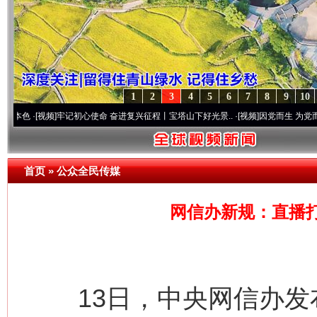
1
2
3
4
5
6
7
8
9
10
视频]
牢记初心使命 奋进复兴征程丨宝塔山下好光景..
·[视频]
因党而生 为党而战——百年
首页
»
公众全民传媒
网信办新规：直播打
13日，中央网信办发