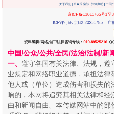
关于我们
|
公众采编部
|
法律声明
| 中国
京ICP备11011765号1至3
ICP许可证: 京B2-20251785
广
今
在谋一域中谋全局
资料编辑/网络推广/法律咨询专线：
010-89525216
QQ
中国/公众/公共/全民/法治/法制/
一、
遵守各国有关法律、法规，遵
业规定和网络职业道德，承担法律
他人或（单位）造成伤害和损失的
响的，本网将追究其相关法律和经
习近平的博鳌关键词
魏明亮
由和新闻自由。本传媒网站中的部