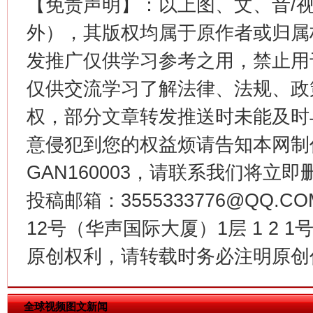
【免责声明】：以上图、文、音/
外），其版权均属于原作者或归属
发推广仅供学习参考之用，禁止用
仅供交流学习了解法律、法规、政
权，部分文章转发推送时未能及时
今
在谋一域中谋全局
意侵犯到您的权益烦请告知本网制作采编
GAN160003，请联系我们将立即删
投稿邮箱：3555333776@QQ
12号（华声国际大厦）1层 1 2
原创权利，请转载时务必注明原创作
习近平的博鳌关键词
全球视频图文新闻
魏明亮