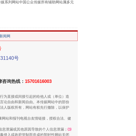
本传媒系列网站中国公众传媒所有辅助网站属多元
。
/新闻网
号
1140号
侵吞公款13万，颠沛流离20年
法律咨询热线：
15701616003
行为直接或间接引起的给他人或（单位）造
言论自由和新闻自由。本传媒网站中的部份
法人版权所有，网站有权先行撤除，以保护
健康网站和报刊电视台友情链接，授权合法、健
信息泄漏或其他原因导致的个人信息泄漏；
⑶
毒侵入或政府管制而造成的暂时性网站关闭
“神药”背后的真相