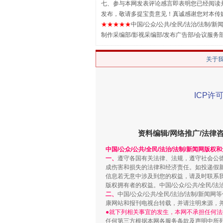
七、参与本网发表评论感言即表明您已经阅读并
发布，敬请多提宝贵意见！真诚感谢您对本传
★★★★★
中国/公众/公共/全民/法治/法制/新闻
制作采编部/影视采编部/发布广告部/会议服务
关于
ICP许可
招工难、用工荒背后
资料编辑/网络推广/法律
中国/公众/公共/全民/法治/法制/新闻网版权
一、
遵守各国有关法律、法规，遵守社会公
成伤害和损失的法律和经济责任。如投递假
信息若无意中涉及到您的权益，请及时联系
版权拥有者的权益。中国/公众/公共/全民/法
二、
中国/公众/公共/全民/法治/法制/
康网站和报刊电视台转载，并请注明来源，
●就下列相关事宜的发生，本网不承担任何法
任何第三方根据本网各服务条款及声明中所
网上购药对药下症？