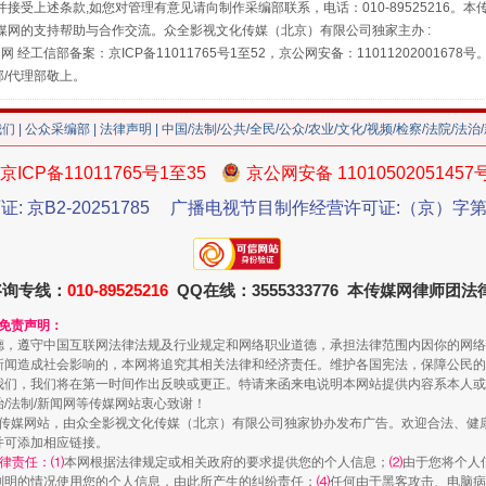
接受上述条款,如您对管理有意见请向制作采编部联系，电话：010-89525216。
媒网的支持帮助与合作交流。众全影视文化传媒（北京）有限公司独家主办 :
网 经工信部备案：京ICP备11011765号1至52，京公网安备：11011202001678号
部/代理部敬上。
我们
|
公众采编部
|
法律声明
| 中国/法制/公共/全民/公众/农业/文化/视频/检察/法院/法治
京ICP备11011765号1至35
京公网安备 11010502051457
送你一朵小红花
证: 京B2-20251785
广播电视节目制作经营许可证:（京）字第3
咨询专线：
010-89525216
QQ在线：3555333776 本传媒网律师团
和免责声明：
德，遵守中国互联网法律法规及行业规定和网络职业道德，承担法律范围内因你的网络
新闻造成社会影响的，本网将追究其相关法律和经济责任。维护各国宪法，保障公民的
我们，我们将在第一时间作出反映或更正。特请来函来电说明本网站提供内容系本人或
治/法制/新闻网等传媒网站衷心致谢！
新闻网等传媒网站，由众全影视文化传媒（北京）有限公司独家协办发布广告。欢迎合法、
并可添加相应链接。
律责任：⑴
本网根据法律规定或相关政府的要求提供您的个人信息；
⑵
由于您将个人
列明的情况使用您的个人信息，由此所产生的纠纷责任；
⑷
任何由于黑客攻击、电脑病