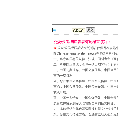
站台名比不上好声名
公众/公民/网民发表评论感言须知：
★
公众/公民/网民发表评论感言仅供网友表达个人看法
闻Chinese legal system new
一、遵守各国有关法律、法规，同时遵守《
互
二、尊重网上道德，承担一切因您的行为而直
三、中国公共传媒、中国公众传媒、中国全民传媒China 
言的一切权利。
四、您在中国公共传媒、中国公众传媒、中国全民传媒Chin
言论，中国公共传媒、中国公众传媒、中国全民传媒China
载或引用。
漫山遍野的桃花与雪山、麦地、白
五、中国公共传媒、中国公众传媒、中国全民传媒China 
员有权保留或删除其管辖留言中的任意内容。
六、本传媒结合现代网络科技影视文化传媒的新
策、影视文化传媒交流。合法有效地为公众服