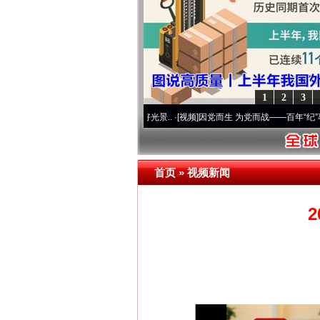
1
2
3
奋进复兴征程丨宝塔山下好光景..
·[视频]
因党而生 为党而战——百年“纪”事⑧加强纪律.
首页
»
视频新闻