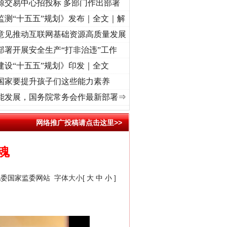
源交易中心招投标 多部门作出部署
监测“十五五”规划》发布｜全文｜解
意见推动互联网基础资源高质量发展
部署开展安全生产“打非治违”工作
建设“十五五”规划》印发｜全文
国家要提升孩子们这些能力素养
征程丨红船起航处 潮起..
·[视频]
一首歌的时间，读懂乐至的“诗与远方”
·[视频]
从《水浒
能发展，国务院常务会作最新部署⇒
网络推广投稿请点击这里>>
魂
纪委国家监委网站
字体大小[
大
中
小
]