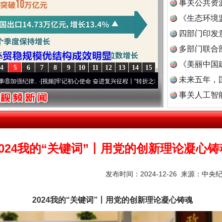
事关公共资
《生态环境
读
四部门印发
多部门联合
《美丽中国
4
5
6
7
8
9
10
11
12
13
14
15
未来五年，
.
·[视频]
牢记初心使命 奋进复兴征程丨“转折之城”激荡..
·[视频]
牢记初心使命 奋进复兴
事关人工智
2024我的“关键词”丨用党的创新理论凝心铸
发布时间：2024-12-26 来源：
中央
2024我的“关键词”丨用党的创新理论凝心铸魂