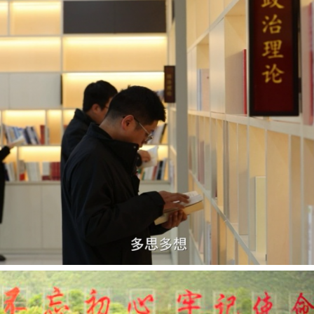
茶叶“炒上天”
谢谢有你温暖了四季