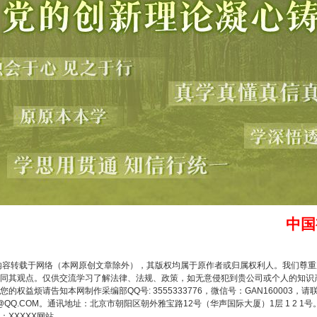
生物安全法正式实施
中国
内容转载于网络（本网原创文章除外），其版权均属于原作者或归属权利人。我们尊
同其观点。仅供交流学习了解法律、法规、政策，如无意侵犯到贵公司或个人的知识
权益烦请告知本网制作采编部QQ号: 3555333776，微信号：GAN160003，请
3776@QQ.COM。通讯地址：北京市朝阳区朝外雅宝路12号（华声国际大厦）1层 1 
XXXXX网站。