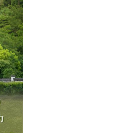
新中国诞生的见证
千亩耕地变“别墅”